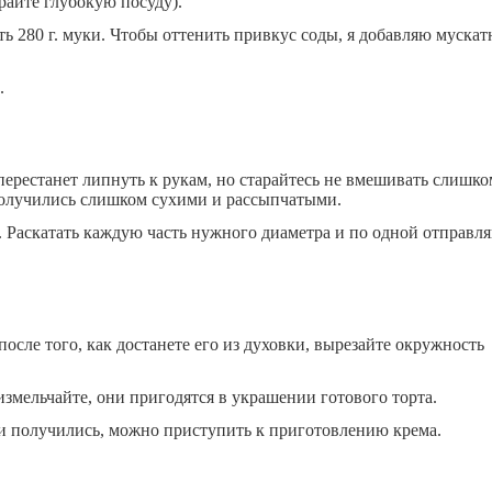
райте глубокую посуду).
ть 280 г. муки. Чтобы оттенить привкус соды, я добавляю муска
.
 перестанет липнуть к рукам, но старайтесь не вмешивать слишко
получились слишком сухими и рассыпчатыми.
й. Раскатать каждую часть нужного диаметра и по одной отправл
осле того, как достанете его из духовки, вырезайте окружность
измельчайте, они пригодятся в украшении готового торта.
жи получились, можно приступить к приготовлению крема.