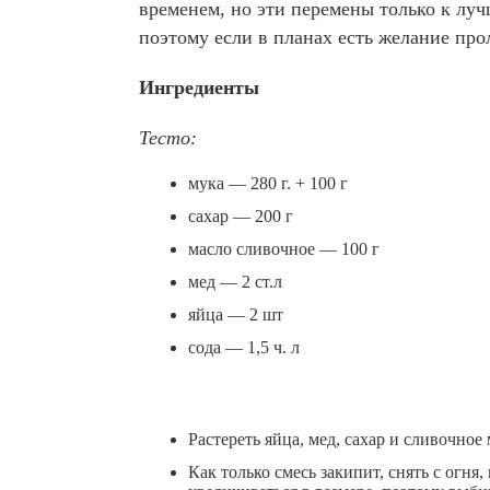
временем, но эти перемены только к лу
поэтому если в планах есть желание прол
Ингредиенты
Тесто:
мука — 280 г. + 100 г
сахар — 200 г
масло сливочное — 100 г
мед — 2 ст.л
яйца — 2 шт
сода — 1,5 ч. л
Растереть яйца, мед, сахар и сливочное
Как только смесь закипит, снять с огня,