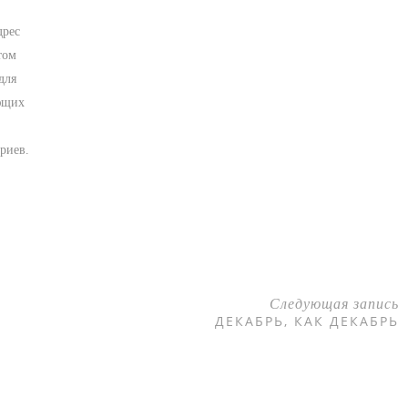
дрес
том
для
ющих
риев.
Следующая запись
ДЕКАБРЬ, КАК ДЕКАБРЬ