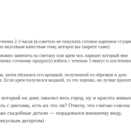
ечении 2-3 часов (я советую не покупать готовое варенное сгущ
по вкусовым качествам тому, которое вы сварите сами).
можно заменить на сметану или крем чиз, вариант который мне
слинку готовому продукту) взбить с течении 5 минут и постепен
, затем обсыпать его крошкой, полученной из обрезков и дать
е. Если крем получился жидкий, то это хорошо, он лучше пропит
, который на днях завалил весь город, ну и красота живы
ть с цветами, есть их что ли? Отвечу, что считаю совсем
лько съедобные детали — порадовался внешнему виду,
 вкусным десертом)