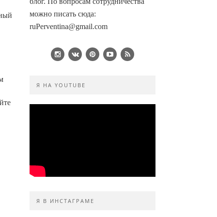
блог. По вопросам сотрудничества
можно писать сюда:
тный
ruPerventina@gmail.com
м
Я НА YOUTUBE
яйте
Я В ИНСТАГРАМЕ