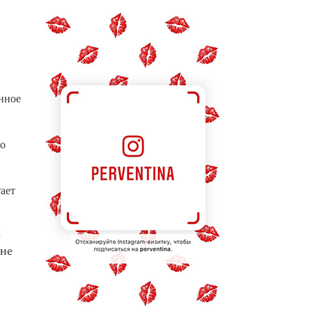
енное
но
ает
х
 не